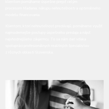
klientom pomáhame úspešne prejsť celým
procesom hľadania, nákupu nehnuteľnosti a optimálneho
modelu financovania.
Klientom, ktorí nehnuteľnosť predávajú, pomáhame využiť
najmodernejšie postupy úspešného predaja a nájsť
najvhodnejšieho záujemcu. To sa nám darí vďaka
spolupráci profesionálnych realitných špecialistov
z rôznych oblastí Slovenska.