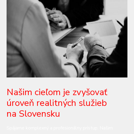
Našim cieľom je zvyšovať
úroveň realitných služieb
na Slovensku
Spájame komplexný a profesionálny prístup. Našim