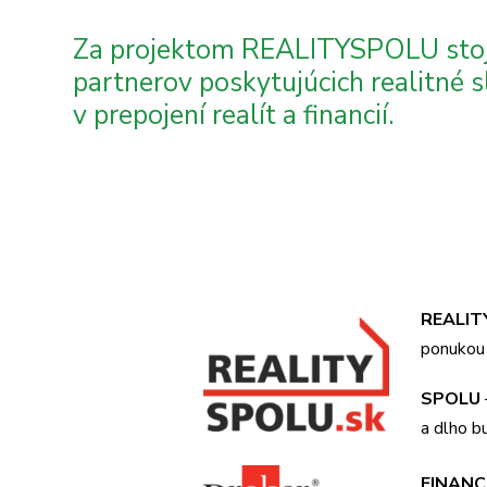
Za projektom REALITYSPOLU stojí 
partnerov poskytujúcich realitné 
v prepojení realít a financií.
REALIT
ponukou 
SPOLU
a dlho 
FINANC