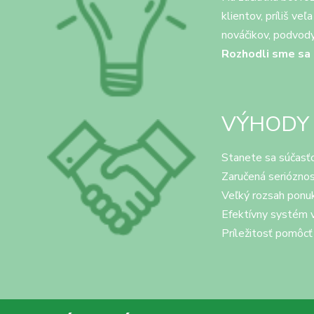
klientov, príliš v
nováčikov, podvody
Rozhodli sme sa 
VÝHODY
Stanete sa súčasťou
Zaručená serióznos
Veľký rozsah ponuk
Efektívny systém 
Príležitosť pomôcť