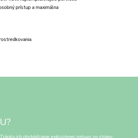
 osobný prístup a maximálna
rostredkovania.
LU?
 Trápilo ich obchádzanie exkluzívnej zmluvy zo strany