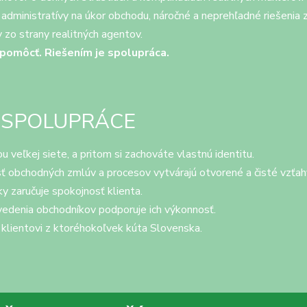
eľa administratívy na úkor obchodu, náročné a neprehľadné riešeni
 zo strany realitných agentov.
pomôcť. Riešením je spolupráca.
 SPOLUPRÁCE
 veľkej siete, a pritom si zachováte vlastnú identitu.
ť obchodných zmlúv a procesov vytvárajú otvorené a čisté vzťah
y zaručuje spokojnosť klienta.
vedenia obchodníkov podporuje ich výkonnosť.
 klientovi z ktoréhokoľvek kúta Slovenska.