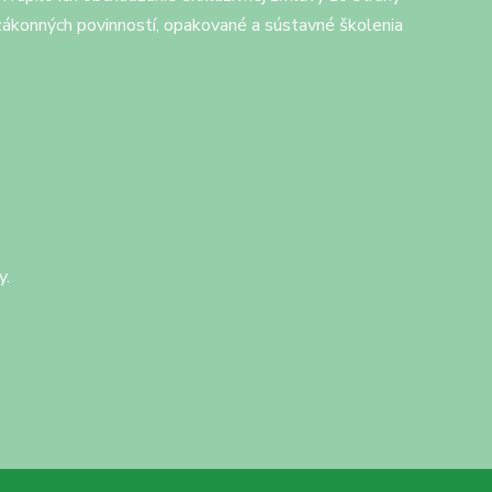
a zákonných povinností, opakované a sústavné školenia
y.