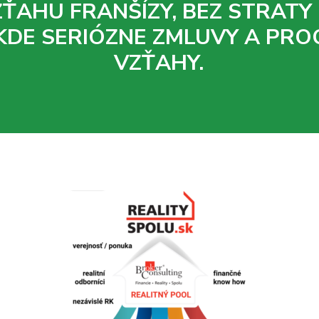
ZŤAHU FRANŠÍZY, BEZ STRATY
KDE SERIÓZNE ZMLUVY A PRO
VZŤAHY.