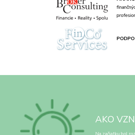
finančný
profesion
PODP
AKO VZN
Na začiatku bol ro