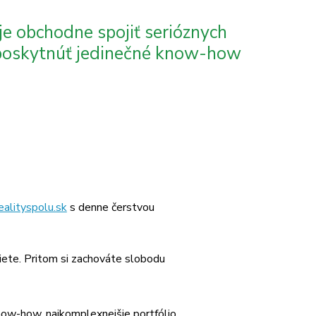
e obchodne spojiť serióznych
m poskytnúť jedinečné know-how
alityspolu.sk
s denne čerstvou
iete. Pritom si zachováte slobodu
now-how, najkomplexnejšie portfólio