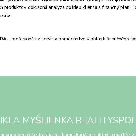
ch produktov, dôkladná analýza potrieb klienta a finančný plán =
alita!
ORA
– profesionálny servis a poradenstvo v oblasti finančného sp
IKLA MYŠLIENKA REALITYSPO
zhovor o denných strastiach a komplikáciách realitných maklérov.