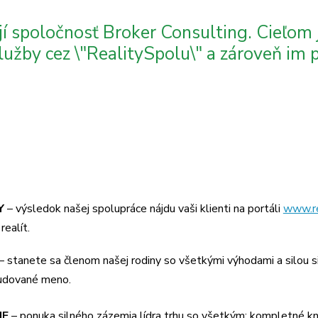
spoločnosť Broker Consulting. Cieľom j
služby cez \"RealitySpolu\" a zároveň i
Y
– výsledok našej spolupráce nájdu vaši klienti na portáli
www.re
realít.
– stanete sa členom našej rodiny so všetkými výhodami a silou s
budované meno.
IE
– ponuka silného zázemia lídra trhu so všetkým: kompletné k