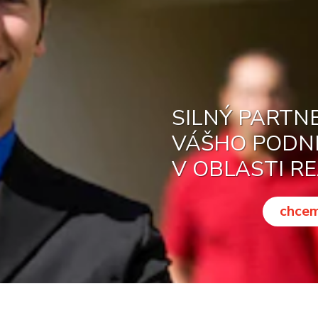
SILNÝ PARTN
VÁŠHO PODN
V OBLASTI RE
chcem