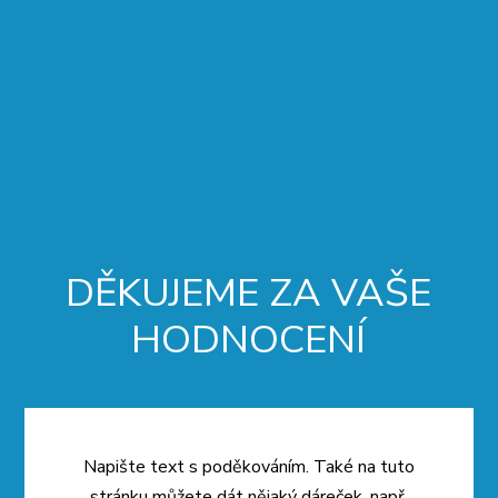
DĚKUJEME ZA VAŠE
HODNOCENÍ
Napište text s poděkováním. Také na tuto
stránku můžete dát nějaký dáreček, např.